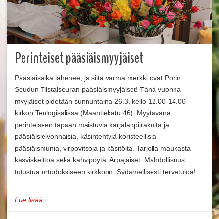
Perinteiset pääsiäismyyjäiset
Pääsiäisaika lähenee, ja siitä varma merkki ovat Porin
Seudun Tiistaiseuran pääsiäismyyjäiset! Tänä vuonna
myyjäiset pidetään sunnuntaina 26.3. kello 12.00-14.00
kirkon Teologisalissa (Maantiekatu 46). Myytävänä
perinteiseen tapaan maistuvia karjalanpiirakoita ja
pääsiäisleivonnaisia, käsintehtyjä koristeellisia
pääsiäismunia, virpovitsoja ja käsitöitä. Tarjolla maukasta
kasviskeittoa sekä kahvipöytä. Arpajaiset. Mahdollisuus
tutustua ortodoksiseen kirkkoon. Sydämellisesti tervetuloa!…
Lue lisää