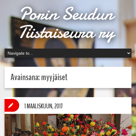
Porin Seudun
Tiistaiseura ry
Avainsana:
myyjäiset
1 MAALISKUUN, 2017