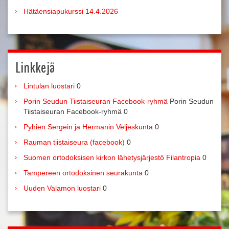
Hätäensiapukurssi 14.4.2026
Linkkejä
Lintulan luostari
0
Porin Seudun Tiistaiseuran Facebook-ryhmä
Porin Seudun
Tiistaiseuran Facebook-ryhmä 0
Pyhien Sergein ja Hermanin Veljeskunta
0
Rauman tiistaiseura (facebook)
0
Suomen ortodoksisen kirkon lähetysjärjestö Filantropia
0
Tampereen ortodoksinen seurakunta
0
Uuden Valamon luostari
0