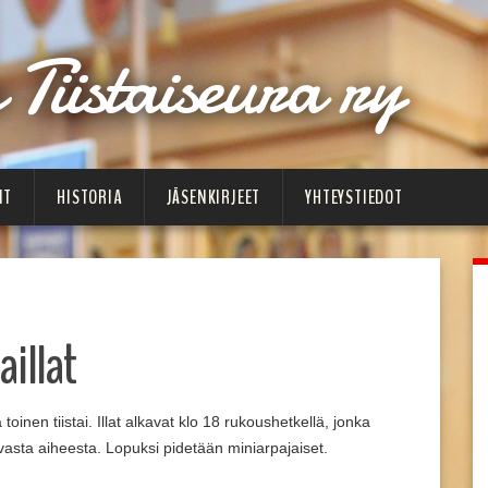
Tiistaiseura ry
IT
HISTORIA
JÄSENKIRJEET
YHTEYSTIEDOT
aillat
 toinen tiistai. Illat alkavat klo 18 rukoushetkellä, jonka
avasta aiheesta. Lopuksi pidetään miniarpajaiset.