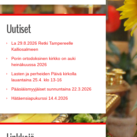
Uutiset
La 29.8.2026 Retki Tampereelle
Kalliosalmeen
Porin ortodoksinen kirkko on auki
heinäkuussa 2026
Lasten ja perheiden Päivä kirkolla
lauantaina 25.4. klo 13-16
Pääsiäismyyjäiset sunnuntaina 22.3.2026
Hätäensiapukurssi 14.4.2026