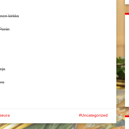
nen kirkko
Poriin
teja
oro
iseura
Uncategorized