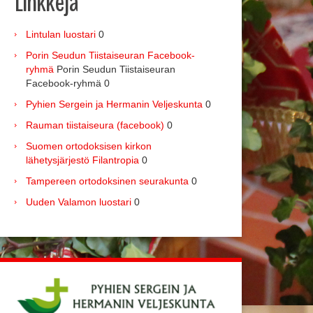
Linkkejä
Lintulan luostari
0
Porin Seudun Tiistaiseuran Facebook-
ryhmä
Porin Seudun Tiistaiseuran
Facebook-ryhmä 0
Pyhien Sergein ja Hermanin Veljeskunta
0
Rauman tiistaiseura (facebook)
0
Suomen ortodoksisen kirkon
lähetysjärjestö Filantropia
0
Tampereen ortodoksinen seurakunta
0
Uuden Valamon luostari
0