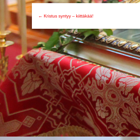
← Kristus syntyy – kiittäkää!