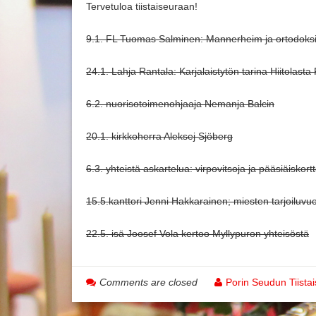
Tervetuloa tiistaiseuraan!
9.1. FL Tuomas Salminen: Mannerheim ja ortodoksi
24.1. Lahja Rantala: Karjalaistytön tarina Hiitolasta 
6.2. nuorisotoimenohjaaja Nemanja Balcin
20.1. kirkkoherra Aleksej Sjöberg
6.3. yhteistä askartelua: virpovitsoja ja pääsiäiskort
15.5.kanttori Jenni Hakkarainen; miesten tarjoiluvu
22.5. isä Joosef Vola kertoo Myllypuron yhteisöstä
Comments are closed
Porin Seudun Tiista