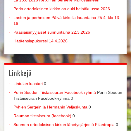
La 29.8.2026 Retki Tampereelle Kalliosalmeen
Porin ortodoksinen kirkko on auki heinäkuussa 2026
Lasten ja perheiden Päivä kirkolla lauantaina 25.4. klo 13-
16
Pääsiäismyyjäiset sunnuntaina 22.3.2026
Hätäensiapukurssi 14.4.2026
Linkkejä
Lintulan luostari
0
Porin Seudun Tiistaiseuran Facebook-ryhmä
Porin Seudun
Tiistaiseuran Facebook-ryhmä 0
Pyhien Sergein ja Hermanin Veljeskunta
0
Rauman tiistaiseura (facebook)
0
Suomen ortodoksisen kirkon lähetysjärjestö Filantropia
0