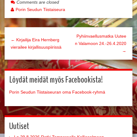
Comments are closed
Porin Seudun Tiistaiseura
Pyhiinvaellusmatka Uutee
← Kirjailija Eira Hernberg
n Valamoon 24.-26.4.2020
vierailee kirjallisuuspiirissä
→
Löydät meidät myös Facebookista!
Porin Seudun Tiistaiseuran oma Facebook-ryhmä
Uutiset