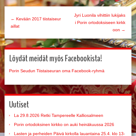
Jyri Luonila vihittiin lukijaks
← Kevään 2017 tiistaiseur
i Porin ortodoksiseen kirkk
aillat
oon →
Löydät meidät myös Facebookista!
Porin Seudun Tiistaiseuran oma Facebook-ryhmä
Uutiset
La 29.8.2026 Retki Tampereelle Kalliosalmeen
Porin ortodoksinen kirkko on auki heinäkuussa 2026
Lasten ja perheiden Päivä kirkolla lauantaina 25.4. klo 13-